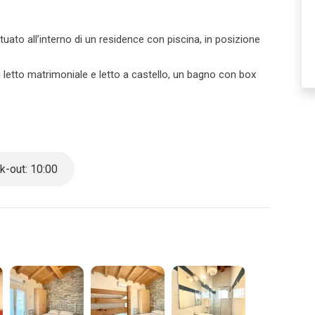
ato all’interno di un residence con piscina, in posizione
letto matrimoniale e letto a castello, un bagno con box
sulla piscina.
ione estiva
-out: 10:00
otazione nel caso in cui sia effettuata per un gruppo di
ttamente tramite email o telefono. Nel caso in cui l’agenzia
e l’agenzia sarà soggetta a penali/rimborsi.