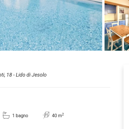
i, 18 - Lido di Jesolo
2
1 bagno
40 m