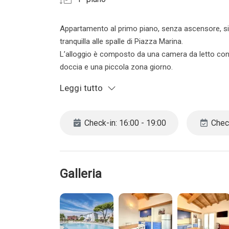
Appartamento al primo piano, senza ascensore, situ
tranquilla alle spalle di Piazza Marina.
L’alloggio è composto da una camera da letto con 
doccia e una piccola zona giorno.
A completare la soluzione un balconcino con vista 
Leggi tutto
La piscina è aperta nel periodo centrale della stag
CIN IT027019B46EBQCEMP
Check-in: 16:00 - 19:00
Check
CIR 027019-LOC-11096
Classe: G 175 kWh
L’agenzia si riserva il diretto di cancellare la pren
Galleria
ragazzi/e. Vi invitiamo pertanto a contattarci dire
decida di cancellare la prenotazione ne il cliente n