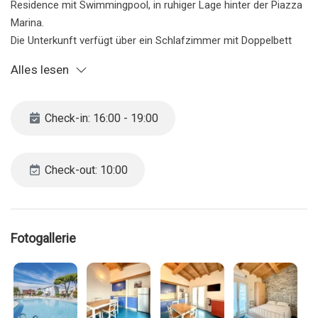
Residence mit Swimmingpool, in ruhiger Lage hinter der Piazza
Marina.
Die Unterkunft verfügt über ein Schlafzimmer mit Doppelbett
und Etagenbett, ein Badezimmer mit Duschkabine sowie einen
Alles lesen
kleinen Wohnbereich.
Abgerundet wird das Angebot durch einen kleinen Balkon mit
Blick auf den Swimmingpool.
Check-in: 16:00 - 19:00
Das Schwimmbad ist in der Hochsaison geöffnet
Check-out: 10:00
CIN IT027019B46EBQCEMP
CIR 027019-LOC-11096
Classe: G 175 kWh
Fotogallerie
Die Agentur behält sich das Recht vor, die Reservierung zu
stornieren, wenn sie für eine Gruppe von Kindern vorgenommen
wird. Wir bitten Sie daher, uns direkt per E-Mail oder Telefon zu
kontaktieren. Falls die Agentur beschließt, die Reservierung zu