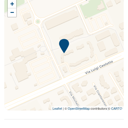
+
−
Leaflet
| ©
OpenStreetMap
contributors ©
CARTO