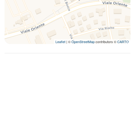
Leaflet
| ©
OpenStreetMap
contributors ©
CARTO