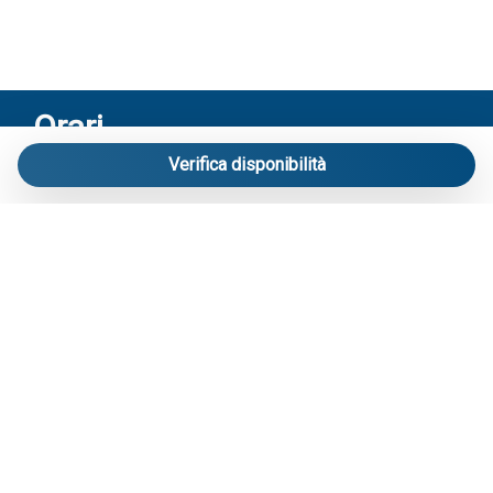
Orari
Verifica disponibilità
Riceviamo solo su appuntamento:
Via Mameli 103/A Lido di Jesolo – Venezia
Contatti
Telefono
: 3713916358
E-mail
:
info@carraroimmobiliare.it
Social
Facebook
Instagram