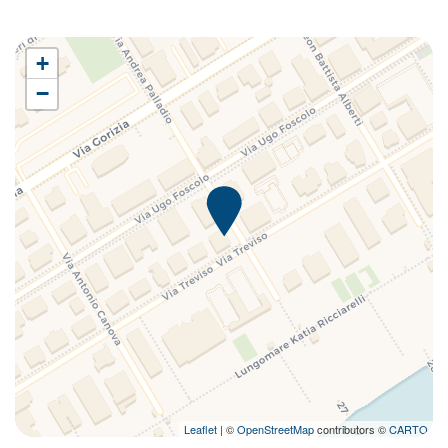
+
−
Leaflet
| ©
OpenStreetMap
contributors ©
CARTO