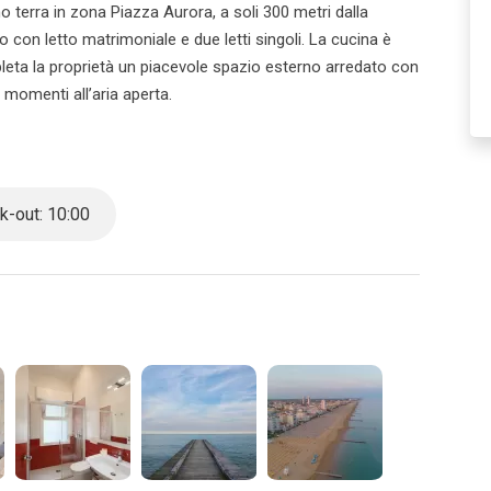
terra in zona Piazza Aurora, a soli 300 metri dalla
 con letto matrimoniale e due letti singoli. La cucina è
leta la proprietà un piacevole spazio esterno arredato con
e momenti all’aria aperta.
-out: 10:00
otazione nel caso in cui sia effettuata per un gruppo di
ttamente tramite email o telefono. Nel caso in cui l’agenzia
e l’agenzia sarà soggetta a penali/rimborsi.