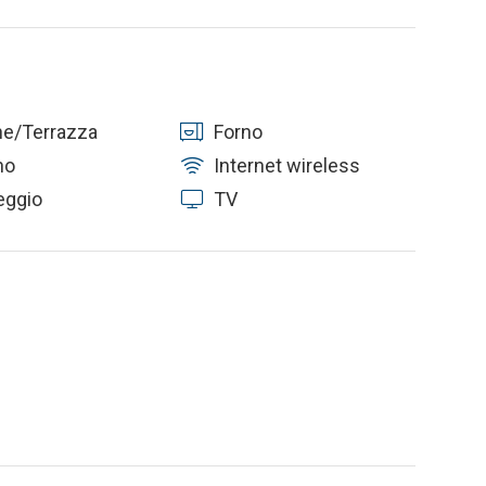
ne/Terrazza
Forno
no
Internet wireless
eggio
TV