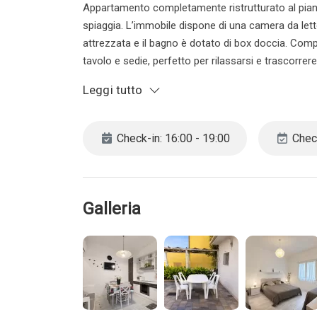
Appartamento completamente ristrutturato al piano 
spiaggia. L’immobile dispone di una camera da letto
attrezzata e il bagno è dotato di box doccia. Comp
tavolo e sedie, perfetto per rilassarsi e trascorrer
Leggi tutto
CIR 027019-LOC-11273
CIN IT027019B4AW555UJI
Classe: B 96,93 kW/h
Check-in: 16:00 - 19:00
Check
L’agenzia si riserva il diretto di cancellare la pren
ragazzi/e. Vi invitiamo pertanto a contattarci dire
decida di cancellare la prenotazione ne il cliente n
Galleria