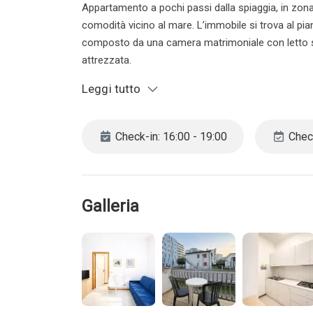
Appartamento a pochi passi dalla spiaggia, in zona
comodità vicino al mare. L’immobile si trova al pian
composto da una camera matrimoniale con letto si
attrezzata.
Bagno completo con box doccia.
Leggi tutto
Completa la proprietà un piacevole terrazzo, perfet
tranquillità.
Check-in: 16:00 - 19:00
Check
CIN IT027019B4QJD5QZBJ
CIR 027019-LOC-11598
Classe:
Galleria
L’agenzia si riserva il diritto di cancellare la pren
ragazzi/e. Vi invitiamo pertanto a contattarci dire
decida di cancellare la prenotazione ne il cliente n