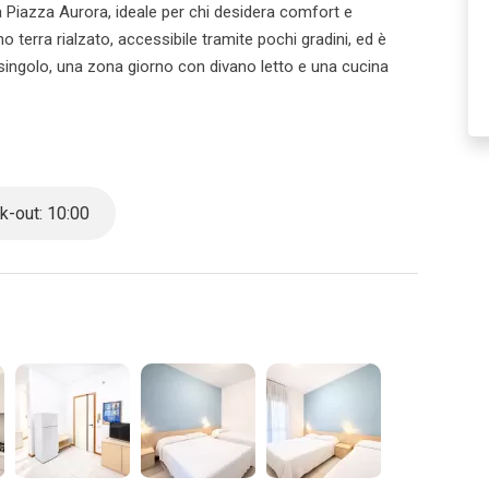
 Piazza Aurora, ideale per chi desidera comfort e
o terra rialzato, accessibile tramite pochi gradini, ed è
ngolo, una zona giorno con divano letto e una cucina
to per rilassarsi all’aria aperta e godersi momenti di
-out: 10:00
otazione nel caso in cui sia effettuata per un gruppo di
ttamente tramite email o telefono. Nel caso in cui l’agenzia
e l’agenzia sarà soggetta a penali/rimborsi.