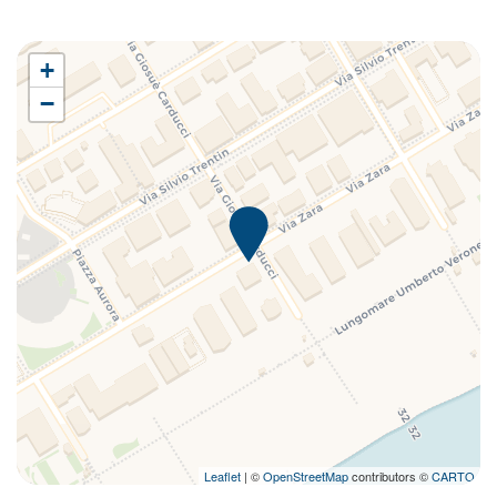
+
−
Leaflet
| ©
OpenStreetMap
contributors ©
CARTO