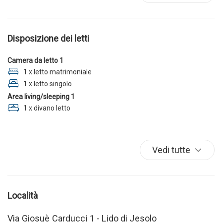
Parcheggio
Riscaldamento / Condizionatore autonomo
TV
Disposizione dei letti
Camera da letto 1
1 x letto matrimoniale
1 x letto singolo
Area living/sleeping 1
1 x divano letto
Vedi tutte
Località
Via Giosuè Carducci 1 - Lido di Jesolo