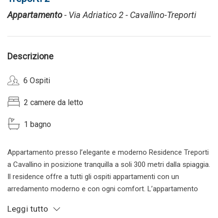
Appartamento
- Via Adriatico 2 - Cavallino-Treporti
Descrizione
6 Ospiti
2 camere da letto
1 bagno
Appartamento presso l’elegante e moderno Residence Treporti
a Cavallino in posizione tranquilla a soli 300 metri dalla spiaggia.
Il residence offre a tutti gli ospiti appartamenti con un
arredamento moderno e con ogni comfort. L’appartamento
situato al piano terra è composto da due camere, una con letto
Leggi tutto
matrimoniale e la seconda con due letti singoli; disponibile