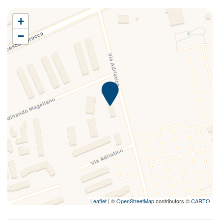
+
−
Leaflet
| ©
OpenStreetMap
contributors ©
CARTO