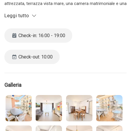
attrezzata, terrazza vista mare, una camera matrimoniale e una
seconda con tre letti singoli. Bagno con doccia.
Leggi tutto
CIR 027019-LOC-08852. CIN IT027019B46R2LZ92F
L’agenzia si riserva il diritto di cancellare la prenotazione nel
Check-in: 16:00 - 19:00
caso in cui sia effettuata per un gruppo di ragazzi/e. Vi
invitiamo pertanto a contattarci direttamente tramite email o
telefono. Nel caso in cui l’agenzia decida di cancellare la
Check-out: 10:00
prenotazione ne il cliente ne l’agenzia sarà soggetta a
penali/rimborsi.
Galleria