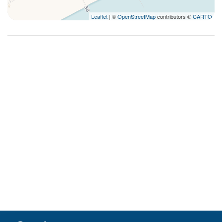
Leaflet
| ©
OpenStreetMap
contributors ©
CARTO