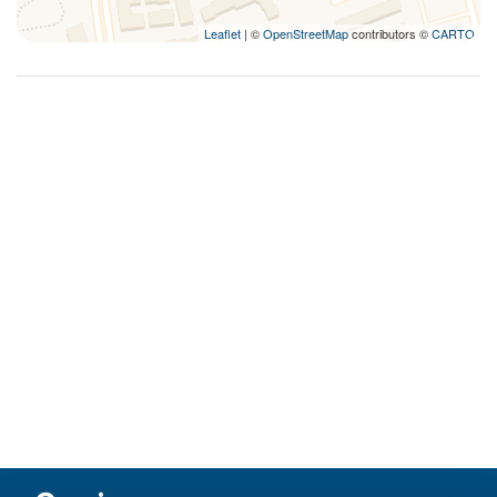
Leaflet
| ©
OpenStreetMap
contributors ©
CARTO