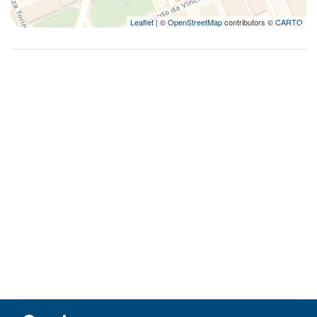
Leaflet
| ©
OpenStreetMap
contributors ©
CARTO