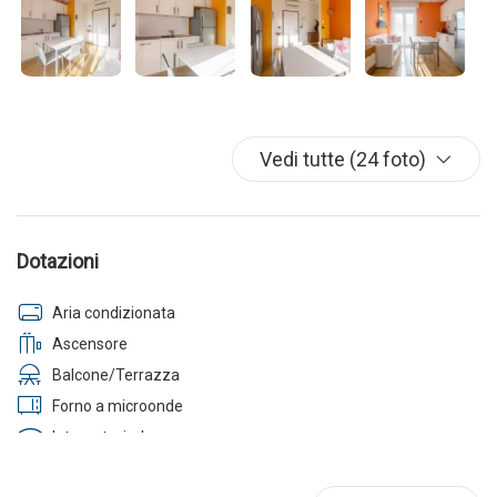
invitiamo pertanto a contattarci direttamente tramite email o
telefono. Nel caso in cui l’agenzia decida di cancellare la
prenotazione ne il cliente ne l’agenzia sarà soggetta a
penali/rimborsi.
Vedi tutte (24 foto)
Dotazioni
Aria condizionata
Ascensore
Balcone/Terrazza
Forno a microonde
Internet wireless
Lavatrice