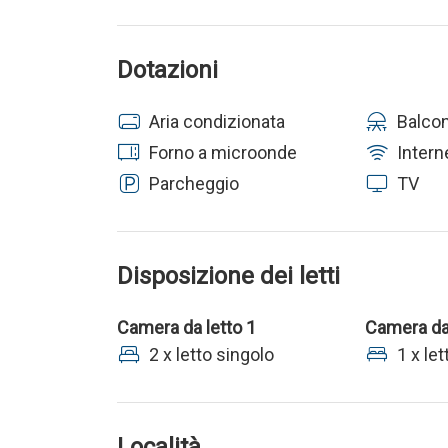
Dotazioni
Aria condizionata
Balco
Forno a microonde
Intern
Parcheggio
TV
Disposizione dei letti
Camera da letto 1
Camera da 
2 x letto singolo
1 x le
Località