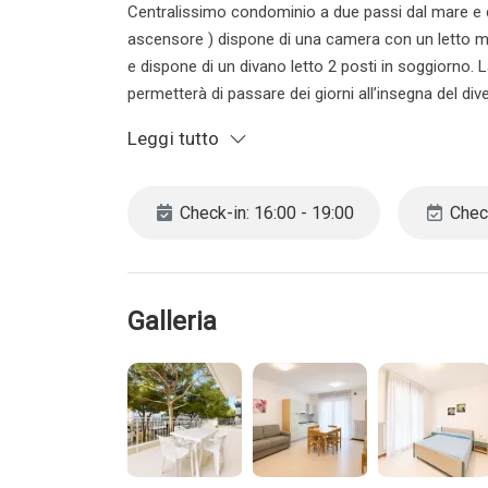
Centralissimo condominio a due passi dal mare e 
ascensore ) dispone di una camera con un letto ma
e dispone di un divano letto 2 posti in soggiorno.
permetterà di passare dei giorni all’insegna del d
ristoranti, bar e locali e avendo quindi ogni comod
Leggi tutto
CIR 027019-LOC-07633
CIN IT027019B4OB6XD5BG
Check-in: 16:00 - 19:00
Check
L’agenzia si riserva il diritto di cancellare la pren
ragazzi/e. Vi invitiamo pertanto a contattarci dire
decida di cancellare la prenotazione ne il cliente n
Galleria