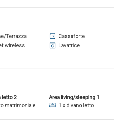
ne/Terrazza
Cassaforte
et wireless
Lavatrice
letto 2
Area living/sleeping 1
tto matrimoniale
1 x divano letto