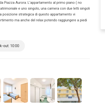
da Piazza Aurora. L’appartamento al primo piano ( no
trimoniale e uno singolo, una camera con due letti singoli
 La posizione strategica di questo appartamento vi
ivertimento ma anche del relax potendo raggiungere a piedi
ità a portata di mano.
-out: 10:00
otazione nel caso in cui sia effettuata per un gruppo di
ttamente tramite email o telefono. Nel caso in cui l’agenzia
e l’agenzia sarà soggetta a penali/rimborsi.