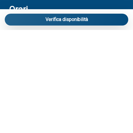
Orari
Verifica disponibilità
Riceviamo solo su appuntamento:
Via Mameli 103/A Lido di Jesolo – Venezia
Contatti
Telefono
: 3713916358
E-mail
:
info@carraroimmobiliare.it
Social
Facebook
Instagram