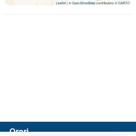
Leaflet
| ©
OpenStreetMap
contributors ©
CARTO
Orari