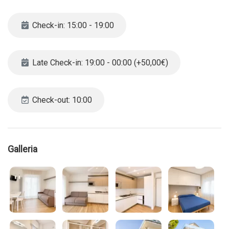
CIN IT027019B4S4NJBQBZ
Check-in: 15:00 - 19:00
L’agenzia si riserva il diritto di cancellare la prenotazione nel
caso in cui sia effettuata per un gruppo di ragazzi/e. Vi
invitiamo pertanto a contattarci direttamente tramite email o
Late Check-in: 19:00 - 00:00 (+50,00€)
telefono. Nel caso in cui l’agenzia decida di cancellare la
prenotazione ne il cliente ne l’agenzia sarà soggetta a
penali/rimborsi.
Check-out: 10:00
Galleria