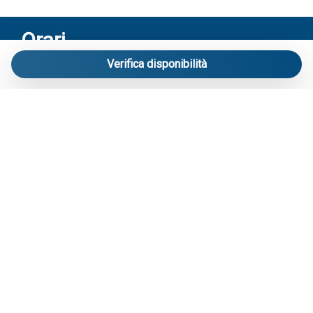
Orari
Verifica disponibilità
Riceviamo solo su appuntamento:
Via Mameli 103/A Lido di Jesolo – Venezia
Contatti
Telefono
: 3713916358
E-mail
:
info@carraroimmobiliare.it
Social
Facebook
Instagram