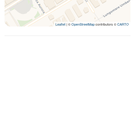
Leaflet
| ©
OpenStreetMap
contributors ©
CARTO